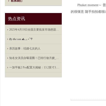
联系我们
Phuket momen
的很惬意 随手拍拍都很出
热点资讯
2025年4月19日全国主要批发市场慈菇价格行情
𝑩𝒚 𝒕𝒉𝒆 𝒔𝒆𝒂 🌊 𓈒𓂂 ⭒˚🌴
亲历故事：结婚七次的人
知名女演员自曝退圈！已转行做月嫂_黄凤琼_工作_时代
一加平板2 Pro配置大揭秘：13.2英寸3.4K屏+骁龙8 Elite满血版，能否撼动市场？